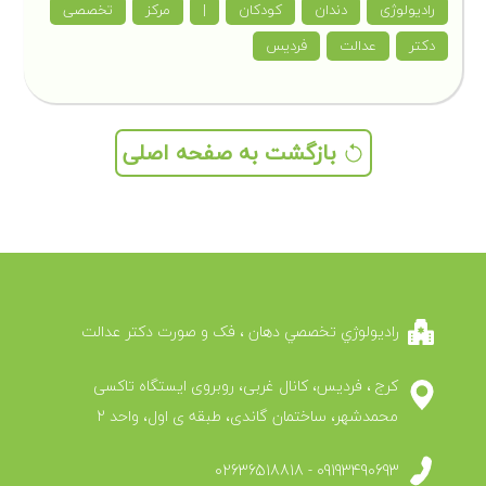
رادیولوژی
دندان
کودکان
|
مرکز
تخصصی
دکتر
عدالت
فردیس
بازگشت به صفحه اصلی
راديولوژي تخصصي دهان ، فک و صورت دکتر عدالت
کرج ، فرديس، کانال غربی، روبروی ایستگاه تاکسی
محمدشهر، ساختمان گاندی، طبقه ی اول، واحد 2
09193490693 - 02636518818